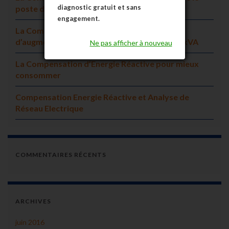
diagnostic gratuit et sans
poste de transformation
engagement.
La Compensation d’Energie Réactive permet
d’augmenter la puissance installée en BT>36kVA
Ne pas afficher à nouveau
La Compensation d’Energie Réactive pour mieux
consommer
Compensation Energie Réactive et Analyse de
Réseau Electrique
COMMENTAIRES RÉCENTS
ARCHIVES
juin 2016