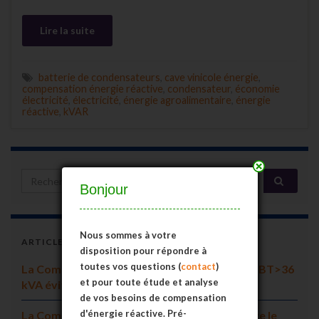
Lire la suite
batterie de condensateurs
,
cave vinicole énergie
,
compensation énergie réactive
,
condensateur
,
économie
électricité
,
électricité
,
énergie agroalimentaire
,
énergie
réactive
,
kVAR
près
Search for:
Bonjour
Nous sommes à votre
ARTICLES RÉCENTS
disposition pour répondre à
toutes vos questions (
contact
)
La Compensation d’Energie Réactive en tarif BT>36
et pour toute étude et analyse
kVA évite de souscrire en tarif HT A/B
de vos besoins de compensation
d'énergie réactive.
Pré-
La Compensation d’Energie Réactive préserve le