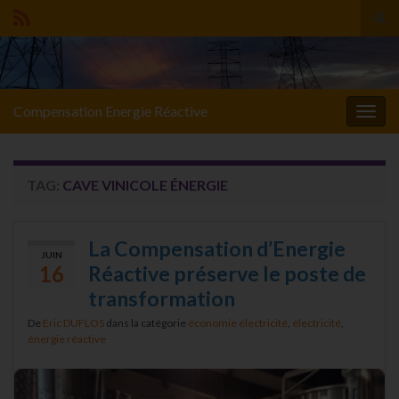
Tog
sear
Search for:
for
Compensation Energie Réactive
Togg
navig
TAG:
CAVE VINICOLE ÉNERGIE
La Compensation d’Energie
JUIN
16
Réactive préserve le poste de
transformation
De
Eric DUFLOS
dans la catégorie
économie électricité
,
électricité
,
énergie réactive