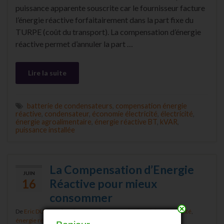
puissance apparente souscrite car le fournisseur facture
l’énergie réactive forfaitairement dans la part fixe du
TURPE (coût du transport). La compensation d’énergie
réactive permet d’annuler la part …
Lire la suite
batterie de condensateurs
,
compensation énergie
réactive
,
condensateur
,
économie électricité
,
électricité
,
énergie agroalimentaire
,
énergie réactive BT
,
kVAR
,
puissance installée
La Compensation d’Energie
JUIN
16
Réactive pour mieux
consommer
près
De
Eric DUFLOS
dans la catégorie
économie électricité
,
électricité
,
énergie réactive