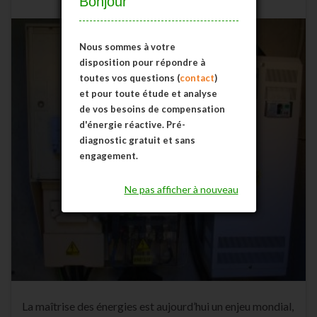
Bonjour
Nous sommes à votre
disposition pour répondre à
toutes vos questions (
contact
)
et pour toute étude et analyse
de vos besoins de compensation
d'énergie réactive.
Pré-
diagnostic gratuit et sans
engagement.
Ne pas afficher à nouveau
La maîtrise des énergies est aujourd’hui un enjeu mondial,