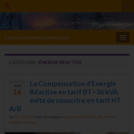
Tog
sear
Search for:
for
Compensation Energie Réactive
Togg
navig
CATÉGORIE :
ÉNERGIE RÉACTIVE
La Compensation d’Energie
JUIN
16
Réactive en tarif BT>36 kVA
évite de souscrire en tarif HT
A/B
De
Eric DUFLOS
dans la catégorie
économie électricité
,
électricité
,
énergie réactive